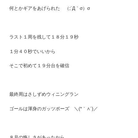
何とかギアをあげられた （;´Д｀σ）σ
ラスト１周を残して１８分１９秒
１分４０秒でいいから
そこで初めて１９分台を確信
最終周はさしずめウィニングラン
ゴールは渾身のガッツポーズ ＼(*｀∧´)／
８月の悔しさがあったから