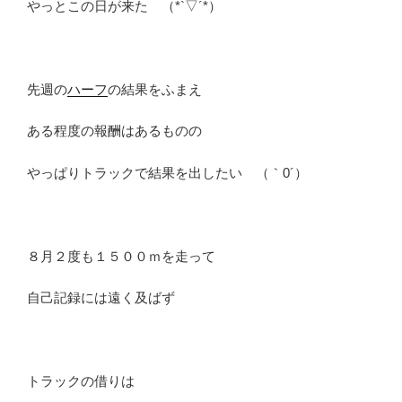
やっとこの日が来た （*`▽´*）
先週の
ハーフ
の結果をふまえ
ある程度の報酬はあるものの
やっぱりトラックで結果を出したい （｀0´）
８月２度も１５００ｍを走って
自己記録には遠く及ばず
トラックの借りは