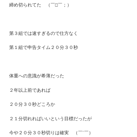
締め切られてた （￣□￣；）
第３組では速すぎるので仕方なく
第１組で申告タイム２０分３０秒
体重への意識が希薄だった
２年以上前であれば
２０分３０秒どころか
２１分切れればいいという目標だったが
今や２０分３０秒切りは確実 （￣¨￣）