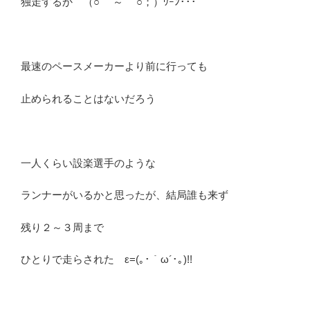
独走するか （○￣ ～ ￣○；）ｳｰﾝ･･･
最速のペースメーカーより前に行っても
止められることはないだろう
一人くらい設楽選手のような
ランナーがいるかと思ったが、結局誰も来ず
残り２～３周まで
ひとりで走らされた ε=(｡･｀ω´･｡)!!