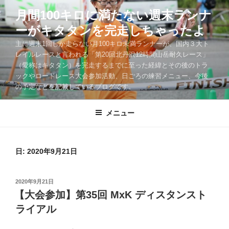
コ
月間100キロに満たない週末ランナ
ン
ーがキタタンを完走しちゃったよ
テ
ン
主に週末1回しか走らない月100キロ未満ランナーが、国内３大ト
ツ
レイルレースと言われる「第20回北丹沢12時間山岳耐久レース」
（愛称はキタタン）を完走するまでに至った経緯とその後のトラ
へ
ックやロードレース大会参加活動、日ごろの練習メニュー、今後
ス
の予定などを記載しているブログです。
キ
ッ
メニュー
プ
日:
2020年9月21日
投
2020年9月21日
稿
【大会参加】第35回 MxK ディスタンスト
日:
ライアル