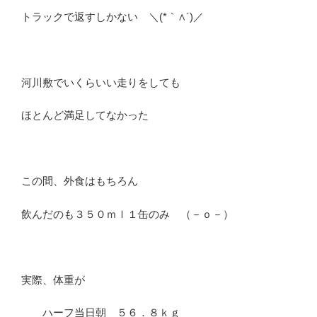
トラックで返すしかない ＼(*｀∧´)／
河川敷でいくらいい走りをしても
ほとんど満足してなかった
この間、外食はもちろん
飲んだのも３５０ｍｌ１缶のみ （－ｏ－）
実際、体重が
ハーフ当日朝 ５６．８ｋｇ