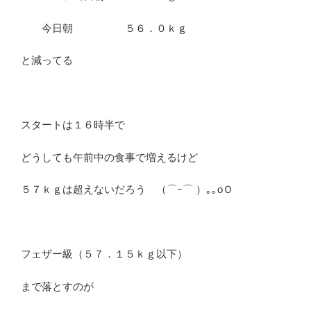
今日朝 ５６．０ｋｇ
と減ってる
スタートは１６時半で
どうしても午前中の食事で増えるけど
５７ｋｇは超えないだろう （⌒ｰ⌒ ）｡｡oＯ
フェザー級（５７．１５ｋｇ以下）
まで落とすのが