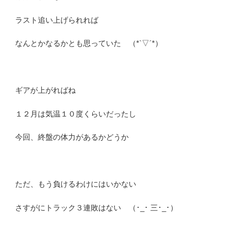
ラスト追い上げられれば
なんとかなるかとも思っていた （*`▽´*）
ギアが上がればね
１２月は気温１０度くらいだったし
今回、終盤の体力があるかどうか
ただ、もう負けるわけにはいかない
さすがにトラック３連敗はない （･_･ 三･_･）