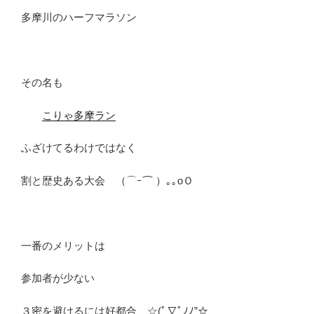
多摩川のハーフマラソン
その名も
こりゃ多摩ラン
ふざけてるわけではなく
割と歴史ある大会 （⌒ｰ⌒ ）｡｡oＯ
一番のメリットは
参加者が少ない
３密を避けるには好都合 ☆(ﾟ∇ﾟﾉﾉ”☆