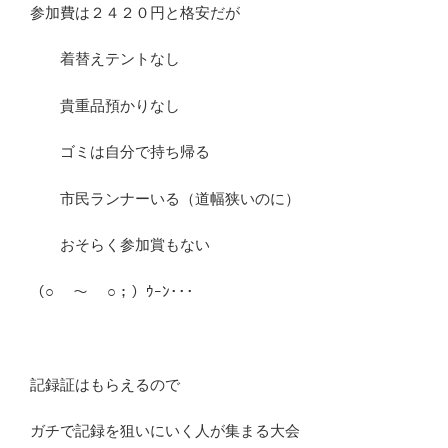
参加費は２４２０円と格安だが
着替えテントなし
貴重品預かりなし
ゴミは自分で持ち帰る
市民ランナーいる（道幅狭いのに）
おそらく参加賞もない
（○￣ ～ ￣○；）ｳｰﾝ･･･
記録証はもらえるので
ガチで記録を狙いにいく人が集まる大会