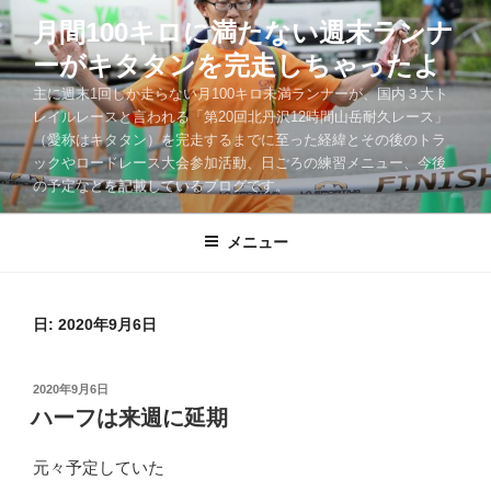
コ
月間100キロに満たない週末ランナ
ン
ーがキタタンを完走しちゃったよ
テ
ン
主に週末1回しか走らない月100キロ未満ランナーが、国内３大ト
ツ
レイルレースと言われる「第20回北丹沢12時間山岳耐久レース」
（愛称はキタタン）を完走するまでに至った経緯とその後のトラ
へ
ックやロードレース大会参加活動、日ごろの練習メニュー、今後
ス
の予定などを記載しているブログです。
キ
ッ
メニュー
プ
日:
2020年9月6日
投
2020年9月6日
稿
ハーフは来週に延期
日:
元々予定していた