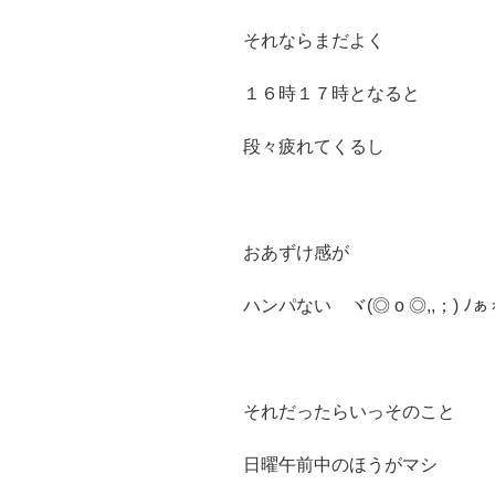
それならまだよく
１６時１７時となると
段々疲れてくるし
おあずけ感が
ハンパない ヾ(◎ o ◎,,；) ﾉ
それだったらいっそのこと
日曜午前中のほうがマシ