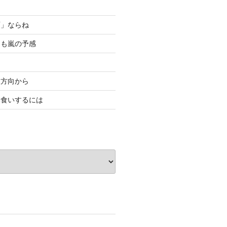
雨」ならね
ちも嵐の予感
双方向から
み食いするには