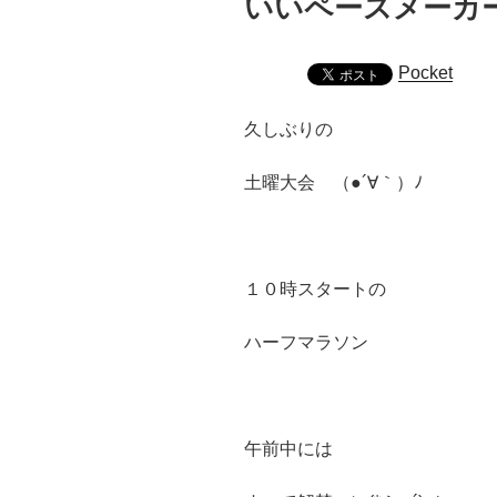
いいペースメーカ
日:
Pocket
久しぶりの
土曜大会 （●´∀｀）ﾉ
１０時スタートの
ハーフマラソン
午前中には