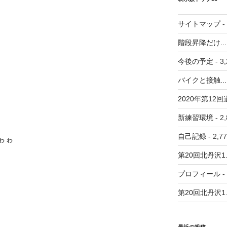
サイトマップ
-
階段昇降だけ...
今後の予定
- 3
バイクと接触...
2020年第12回道
新練習環境
- 2
自己記録
- 2,
ぁゎゎ
第20回北丹沢1..
プロフィール
-
第20回北丹沢1..