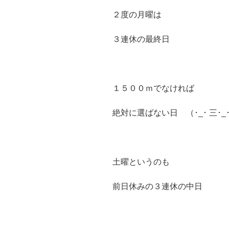
２度の月曜は
３連休の最終日
１５００ｍでなければ
絶対に選ばない日 （･_･ 三･_･
土曜というのも
前日休みの３連休の中日