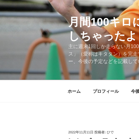
コ
ン
テ
月間100キ
ン
しちゃったよ
ツ
へ
主に週末1回しか走らない月10
ス
ス」（愛称はキタタン）を完走
キ
ー、今後の予定などを記載して
ッ
プ
ホーム
プロフィール
今
投
2022年11月11日
投稿者:
ひで
稿