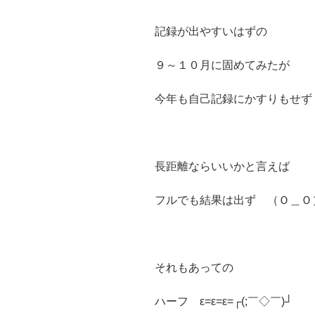
記録が出やすいはずの
９～１０月に固めてみたが
今年も自己記録にかすりもせず
長距離ならいいかと言えば
フルでも結果は出ず （Ｏ＿Ｏ
それもあっての
ハーフ ε=ε=ε=┌(;￣◇￣)┘