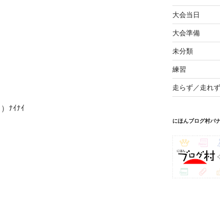
大会当日
大会準備
未分類
練習
走らず／走れ
）ﾅｲﾅｲ
にほんブログ村バ