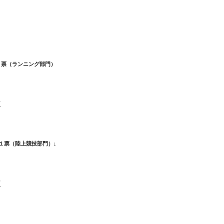
１票（ランニング部門）
村
１票（陸上競技部門）↓
村