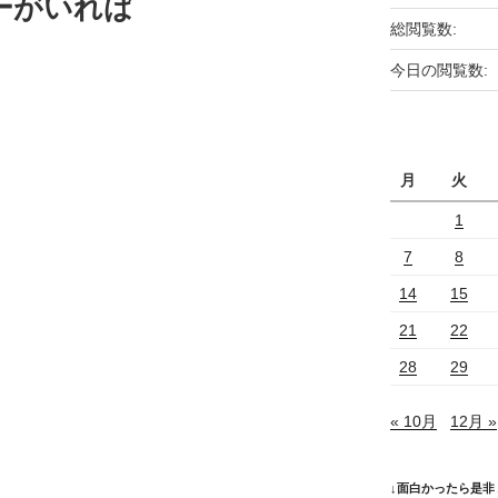
ーがいれば
総閲覧数:
今日の閲覧数:
月
火
1
7
8
14
15
21
22
28
29
« 10月
12月 »
↓面白かったら是非