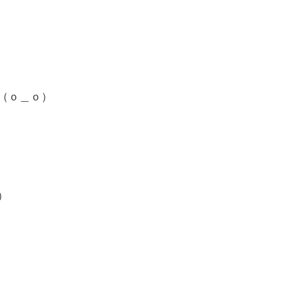
（ｏ＿ｏ）
）