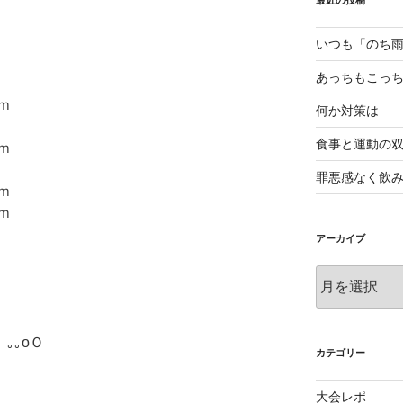
最近の投稿
いつも「のち
あっちもこっ
ｍ
何か対策は
食事と運動の
ｍ
罪悪感なく飲
ｍ
ｍ
アーカイブ
ア
ー
カ
イ
｡｡oＯ
ブ
カテゴリー
大会レポ