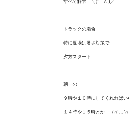
すべて解禁 ＼(*｀∧´)／
トラックの場合
特に夏場は暑さ対策で
夕方スタート
朝一の
９時や１０時にしてくれればい
１４時や１５時とか （∩´﹏`∩