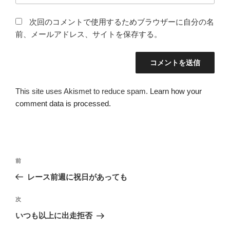
次回のコメントで使用するためブラウザーに自分の名
前、メールアドレス、サイトを保存する。
This site uses Akismet to reduce spam.
Learn how your
comment data is processed.
投
過
前
稿
去
レース前週に祝日があっても
ナ
の
ビ
投
次
次
稿
ゲ
の
いつも以上に出走拒否
投
ー