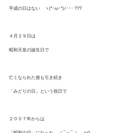
平成の日はない ヽ(*･ω･*)ﾉ･･･ ???
４月２９日は
昭和天皇の誕生日で
亡くなられた後も引き続き
「みどりの日」という祝日で
２００７年からは
「昭和の日」になった （⌒ｰ⌒ ）｡｡oＯ