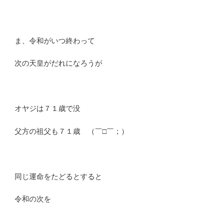
ま、令和がいつ終わって
次の天皇がだれになろうが
オヤジは７１歳で没
父方の祖父も７１歳 （￣□￣；）
同じ運命をたどるとすると
令和の次を