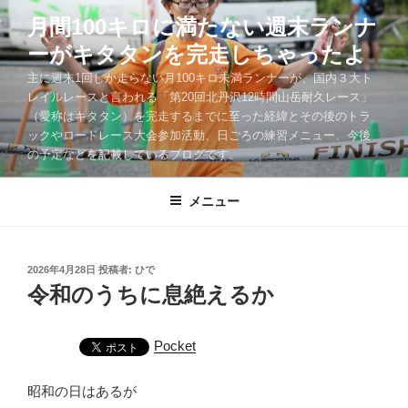
コ
月間100キロに満たない週末ランナ
ン
ーがキタタンを完走しちゃったよ
テ
ン
主に週末1回しか走らない月100キロ未満ランナーが、国内３大ト
ツ
レイルレースと言われる「第20回北丹沢12時間山岳耐久レース」
（愛称はキタタン）を完走するまでに至った経緯とその後のトラ
へ
ックやロードレース大会参加活動、日ごろの練習メニュー、今後
ス
の予定などを記載しているブログです。
キ
ッ
メニュー
プ
投
2026年4月28日
投稿者:
ひで
稿
令和のうちに息絶えるか
日:
Pocket
昭和の日はあるが