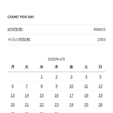
稿
シ
ョ
COUNT PER DAY
ン
総閲覧数:
456615
今日の閲覧数:
2303
2026年4月
月
火
水
木
金
土
日
1
2
3
4
5
6
7
8
9
10
11
12
13
14
15
16
17
18
19
20
21
22
23
24
25
26