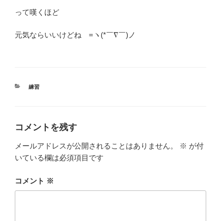
って嘆くほど
元気ならいいけどね =ヽ(*￣∇￣)ノ
カ
練習
テ
ゴ
リ
ー
コメントを残す
メールアドレスが公開されることはありません。
※
が付
いている欄は必須項目です
コメント
※