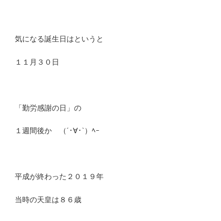
気になる誕生日はというと
１１月３０日
「勤労感謝の日」の
１週間後か （´･∀･`）ﾍｰ
平成が終わった２０１９年
当時の天皇は８６歳