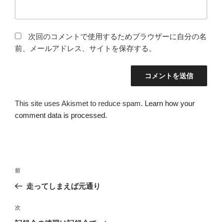
次回のコメントで使用するためブラウザーに自分の名
前、メールアドレス、サイトを保存する。
This site uses Akismet to reduce spam.
Learn how your
comment data is processed.
投
過
前
稿
去
走ってしまえば元通り
ナ
の
ビ
投
次
次
稿
ゲ
の