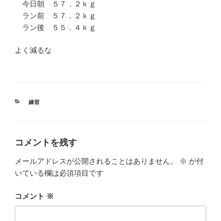
今日朝 ５７．２ｋｇ
ラン前 ５７．２ｋｇ
ラン後 ５５．４ｋｇ
よく減るな
カ
練習
テ
ゴ
リ
ー
コメントを残す
メールアドレスが公開されることはありません。
※
が付
いている欄は必須項目です
コメント
※