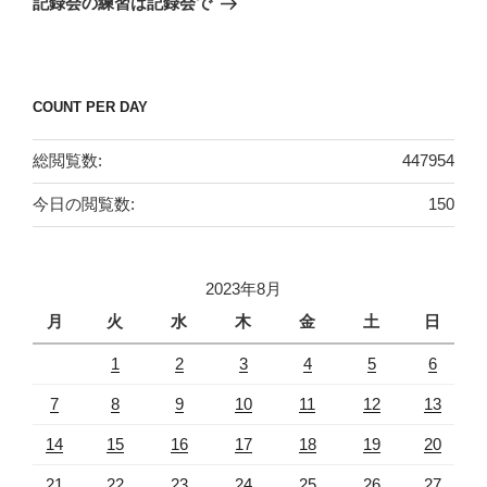
記録会の練習は記録会で
投
ー
稿
シ
ョ
COUNT PER DAY
ン
総閲覧数:
447954
今日の閲覧数:
150
2023年8月
月
火
水
木
金
土
日
1
2
3
4
5
6
7
8
9
10
11
12
13
14
15
16
17
18
19
20
21
22
23
24
25
26
27