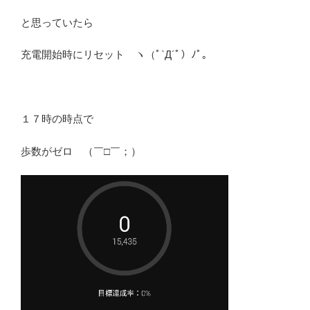
と思っていたら
充電開始時にリセット ヽ（ﾟ`Д´ﾟ）ﾉﾟ｡
１７時の時点で
歩数がゼロ （￣□￣；）