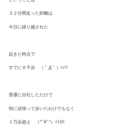
３２分間走った距離は
今日に繰り越された
起きた時点で
すでに６千歩 （ ﾟ Д ﾟ ）ﾊｧ?
普通に出社しただけで
特に頑張って歩いたわけでもなく
１万歩超え （*ﾟ∀ﾟ*）ｲｲﾈ!!