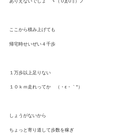
ありえないでしょ ヾ（０д０∥）ノ
ここから積み上げても
帰宅時せいぜい４千歩
１万歩以上足りない
１０ｋｍ走れってか （・ε・｀*）
しょうがないから
ちょっと寄り道して歩数を稼ぎ