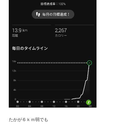
たかが６ｋｍ弱でも