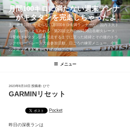
コ
月間100キロに満たない週末ランナ
ン
ーがキタタンを完走しちゃったよ
テ
ン
主に週末1回しか走らない月100キロ未満ランナーが、国内３大ト
ツ
レイルレースと言われる「第20回北丹沢12時間山岳耐久レース」
（愛称はキタタン）を完走するまでに至った経緯とその後のトラ
へ
ックやロードレース大会参加活動、日ごろの練習メニュー、今後
ス
の予定などを記載しているブログです。
キ
ッ
メニュー
プ
投
2023年8月10日
投稿者:
ひで
稿
GARMINリセット
日:
Pocket
昨日の深夜ランは