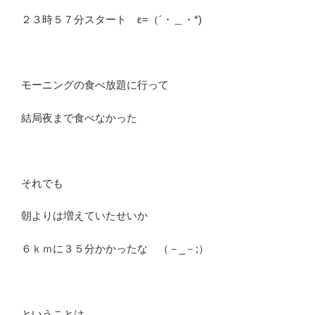
２３時５７分スタート ε=（´・＿・*)
モーニングの食べ放題に行って
結局夜まで食べなかった
それでも
朝よりは増えていたせいか
６ｋｍに３５分かかったな （－_－;）
ということは