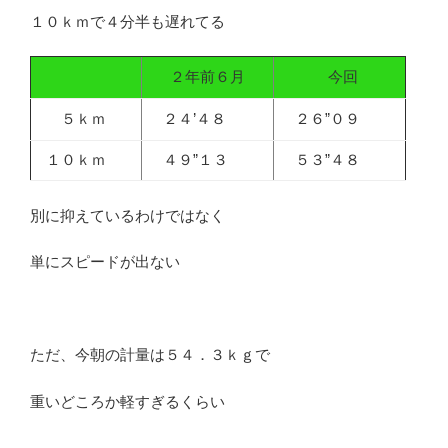
１０ｋｍで４分半も遅れてる
２年前６月
今回
５ｋｍ
２４’４８
２６”０９
１０ｋｍ
４９”１３
５３”４８
別に抑えているわけではなく
単にスピードが出ない
ただ、今朝の計量は５４．３ｋｇで
重いどころか軽すぎるくらい