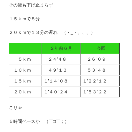
その後も下げ止まらず
１５ｋｍで８分
２０ｋｍで１３分の遅れ （・_・、、、）
２年前６月
今回
５ｋｍ
２４’４８
２６”０９
１０ｋｍ
４９”１３
５３”４８
１５ｋｍ
１’１４”０８
１’２２”１２
２０ｋｍ
１’４０”２４
１’５３”２２
こりゃ
５時間ペースか （￣□￣；）