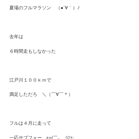
夏場のフルマラソン （●´∀｀）ﾉ
去年は
６時間走もしなかった
江戸川１００ｋｍで
満足しただろ ＼（￣∀￣＊）
フルは４月に走って
一応サブフォー ε=(￣｡￣;)ﾌｩ;