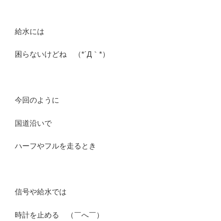
給水には
困らないけどね （*´Д｀*）
今回のように
国道沿いで
ハーフやフルを走るとき
信号や給水では
時計を止める （￣へ￣）