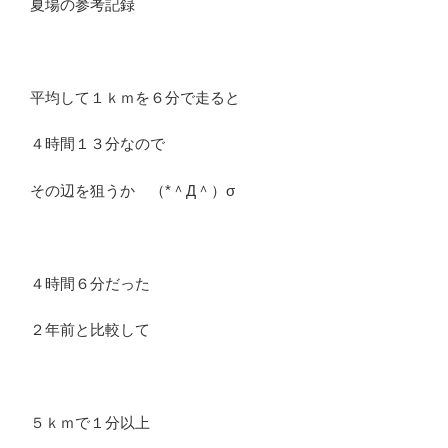
夏場の参考記録
平均して１ｋｍを６分で走ると
４時間１３分なので
その辺を狙うか （*＾Д＾）σ
４時間６分だった
２年前と比較して
５ｋｍで１分以上