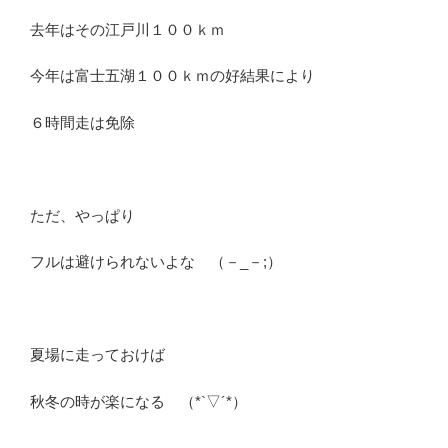
去年はその江戸川１００ｋｍ
今年は富士五湖１００ｋｍの好結果により
６時間走は免除
ただ、やっぱり
フルは避けられないよな （－_－;）
夏場に走っておけば
秋冬の時が楽になる （*`▽´*）