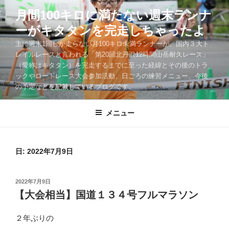
コ
月間100キロに満たない週末ランナ
ン
ーがキタタンを完走しちゃったよ
テ
ン
主に週末1回しか走らない月100キロ未満ランナーが、国内３大ト
ツ
レイルレースと言われる「第20回北丹沢12時間山岳耐久レース」
（愛称はキタタン）を完走するまでに至った経緯とその後のトラ
へ
ックやロードレース大会参加活動、日ごろの練習メニュー、今後
ス
の予定などを記載しているブログです。
キ
ッ
メニュー
プ
日:
2022年7月9日
投
2022年7月9日
稿
【大会相当】国道１３４号フルマラソン
日:
２年ぶりの