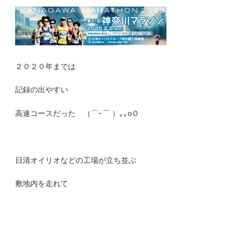
２０２０年までは
記録の出やすい
高速コースだった （⌒ｰ⌒ ）｡｡oＯ
日清オイリオなどの工場が立ち並ぶ
敷地内を走れて