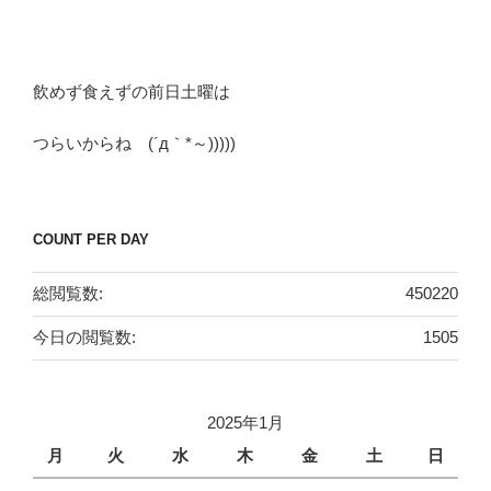
飲めず食えずの前日土曜は
つらいからね (´д｀*～)))))
COUNT PER DAY
総閲覧数:
450220
今日の閲覧数:
1505
2025年1月
月
火
水
木
金
土
日