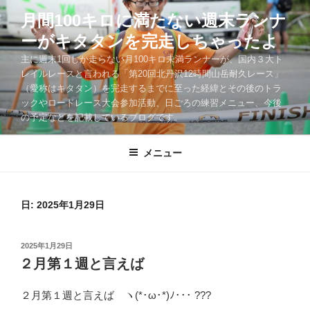
コ
月間100キロに満たない週末ランナ
ン
ーがキタタンを完走しちゃったよ
テ
ン
主に週末1回しか走らない月100キロ未満ランナーが、国内３大ト
ツ
レイルレースと言われる「第20回北丹沢12時間山岳耐久レース」
（愛称はキタタン）を完走するまでに至った経緯とその後のトラ
へ
ックやロードレース大会参加活動、日ごろの練習メニュー、今後
ス
の予定などを記載しているブログです。
キ
ッ
メニュー
プ
日:
2025年1月29日
投
2025年1月29日
稿
２月第１週と言えば
日:
２月第１週と言えば ヽ(*･ω･*)ﾉ･･･ ???