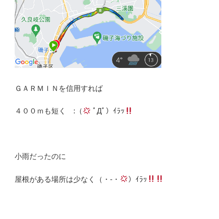
ＧＡＲＭＩＮを信用すれば
４００ｍも短く :（
ﾟДﾟ）ｲﾗｯ
小雨だったのに
屋根がある場所は少なく（・-・
）ｲﾗｯ