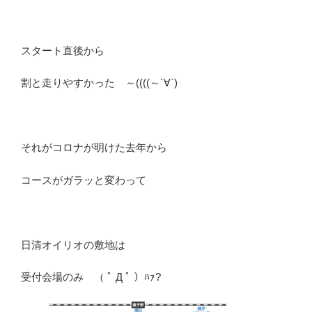
スタート直後から
割と走りやすかった ～((((～´∀`)
それがコロナが明けた去年から
コースがガラッと変わって
日清オイリオの敷地は
受付会場のみ （ ﾟ Д ﾟ ）ﾊｧ?