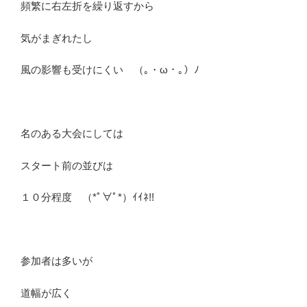
頻繁に右左折を繰り返すから
気がまぎれたし
風の影響も受けにくい （｡・ω・｡）ﾉ
名のある大会にしては
スタート前の並びは
１０分程度 （*ﾟ∀ﾟ*）ｲｲﾈ!!
参加者は多いが
道幅が広く