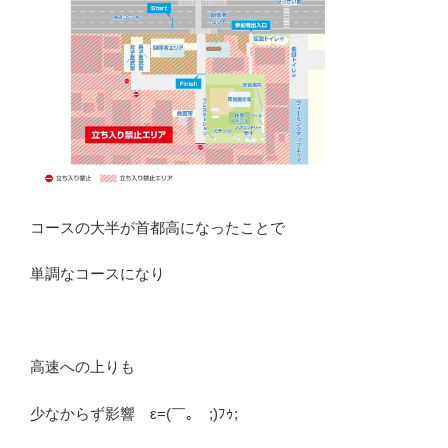
コースの大半が首都高になったことで
単調なコースになり
高速への上りも
少なからず影響 ε=(￣｡￣;)ﾌｩ;