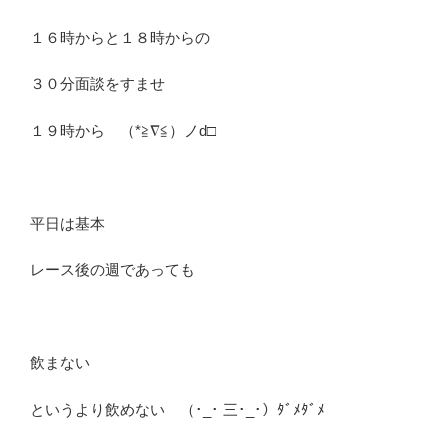
１６時からと１８時からの
３０分面談をすませ
１９時から （*≧∇≦）ノd□
平日は基本
レース後の週であっても
飲まない
というより飲めない （･_･ 三･_･）ﾀﾞﾒﾀﾞﾒ