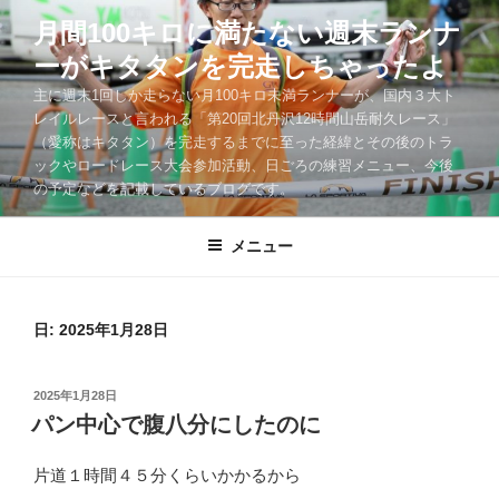
コ
月間100キロに満たない週末ランナ
ン
ーがキタタンを完走しちゃったよ
テ
ン
主に週末1回しか走らない月100キロ未満ランナーが、国内３大ト
ツ
レイルレースと言われる「第20回北丹沢12時間山岳耐久レース」
（愛称はキタタン）を完走するまでに至った経緯とその後のトラ
へ
ックやロードレース大会参加活動、日ごろの練習メニュー、今後
ス
の予定などを記載しているブログです。
キ
ッ
メニュー
プ
日:
2025年1月28日
投
2025年1月28日
稿
パン中心で腹八分にしたのに
日:
片道１時間４５分くらいかかるから