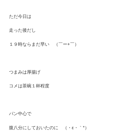
ただ今日は
走った後だし
１９時ならまだ早い （￣ー+￣）
つまみは厚揚げ
コメは茶碗１杯程度
パン中心で
腹八分にしておいたのに （・ε・｀*）